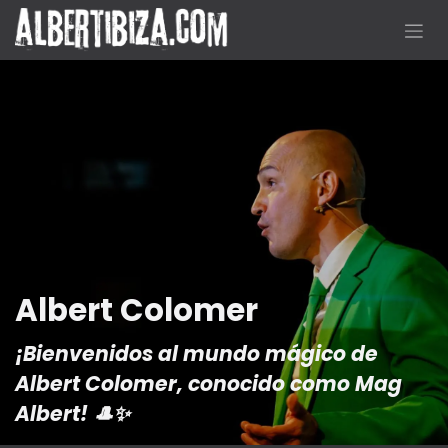
Ir al contenido
Albert Colomer
¡Bienvenidos al mundo mágico de
Albert Colomer, conocido como Mag
Albert! 🎩✨